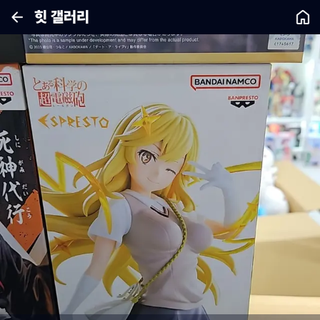
힛 갤러리