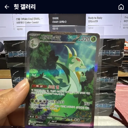
힛 갤러리