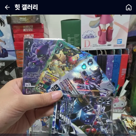
힛 갤러리