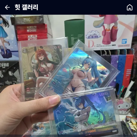
힛 갤러리