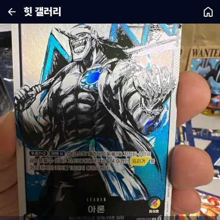
힛 갤러리