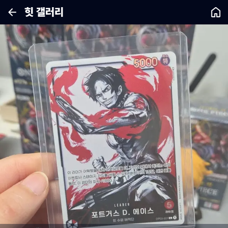
힛 갤러리