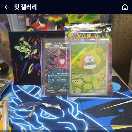
힛 갤러리