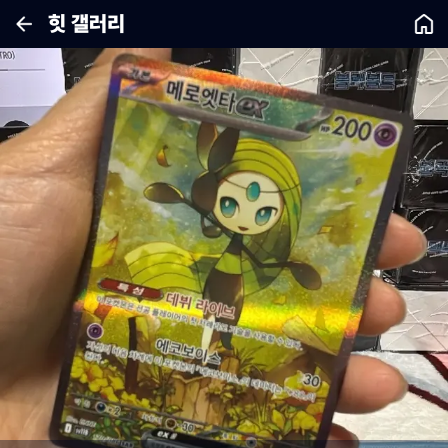
힛 갤러리