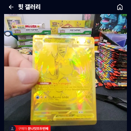
힛 갤러리
구매자 
문나잇뜨두번째