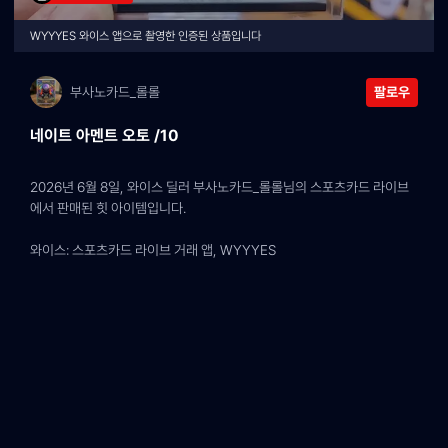
WYYYES 와이스 앱으로 촬영한 인증된 상품입니다
부사노카드_롤롤
팔로우
네이트 아멘트 오토 /10
2026년 6월 8일, 와이스 딜러 부사노카드_롤롤님의 스포츠카드 라이브
에서 판매된 힛 아이템입니다.
와이스: 스포츠카드 라이브 거래 앱, WYYYES