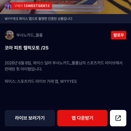
구매자 
13WESTSIDE13
WYYYES 와이스 앱으로 촬영한 인증된 상품입니다
부사노카드_롤롤
팔로우
코아 피트 렐릭오토 /25
2026년 6월 8일, 와이스 딜러 부사노카드_롤롤님의 스포츠카드 라이브에서 
판매된 힛 아이템입니다.
와이스: 스포츠카드 라이브 거래 앱, WYYYES
라이브 보러가기
앱 다운받기