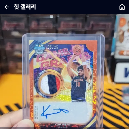
힛 갤러리