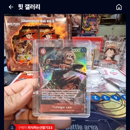
힛 갤러리
구매자 
의식하는산딸기33