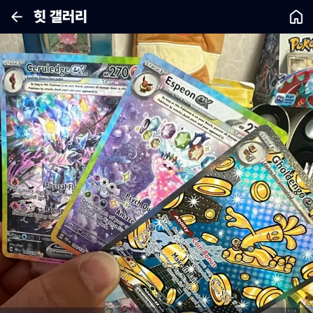
힛 갤러리