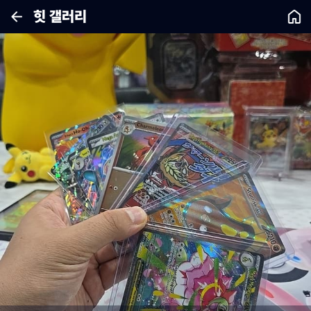
힛 갤러리