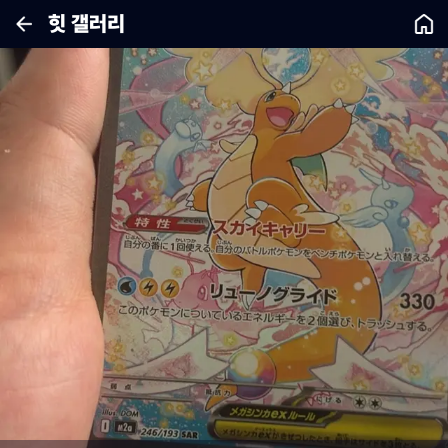
힛 갤러리