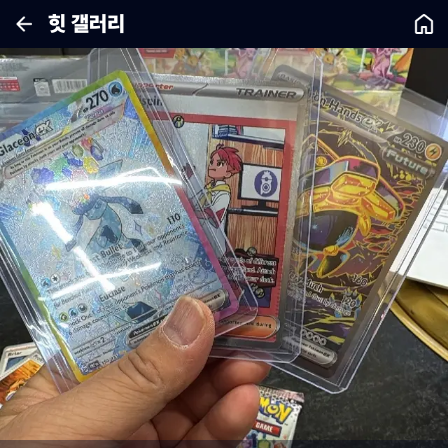
힛 갤러리