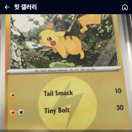
힛 갤러리