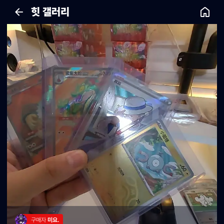
힛 갤러리
구매자 
미요.