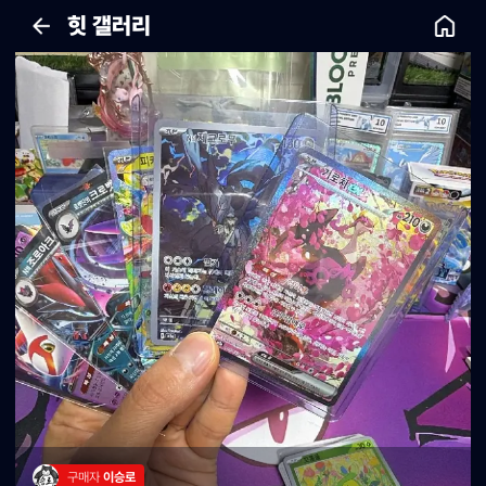
힛 갤러리
구매자 
이승로