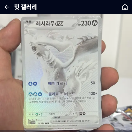
힛 갤러리