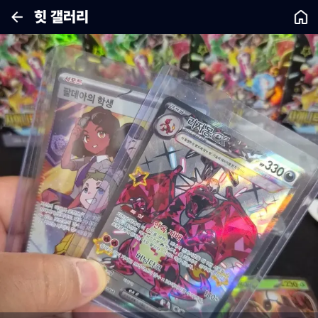
힛 갤러리