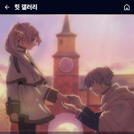
힛 갤러리