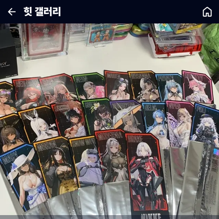
힛 갤러리