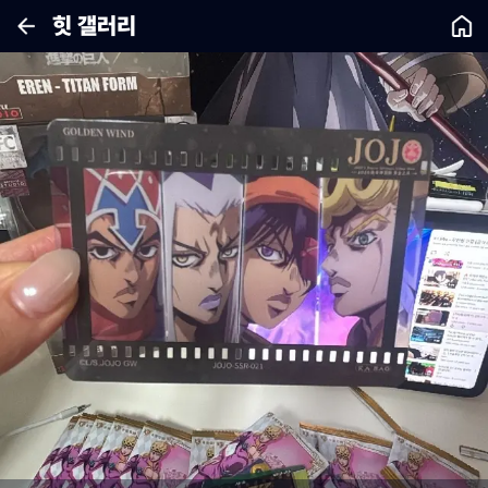
힛 갤러리