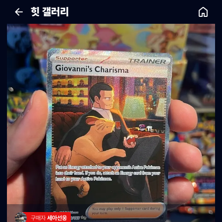
힛 갤러리
구매자 
세아선웅