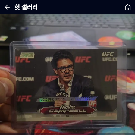
힛 갤러리