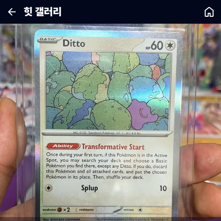
힛 갤러리