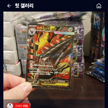
힛 갤러리
구매자 
키피