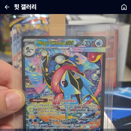
힛 갤러리