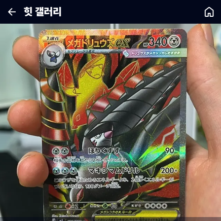
힛 갤러리