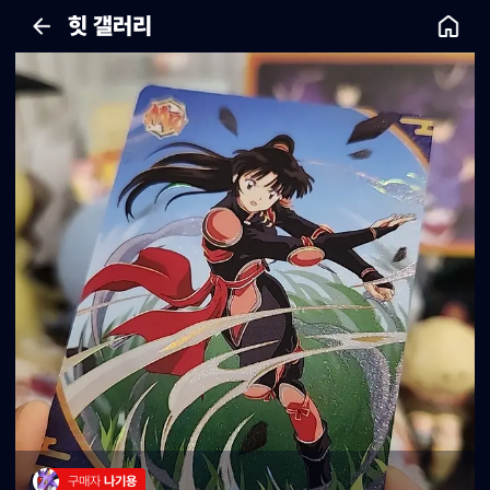
힛 갤러리
구매자 
나기용