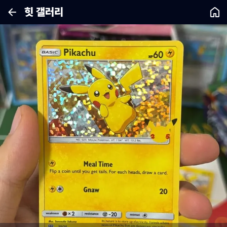
힛 갤러리