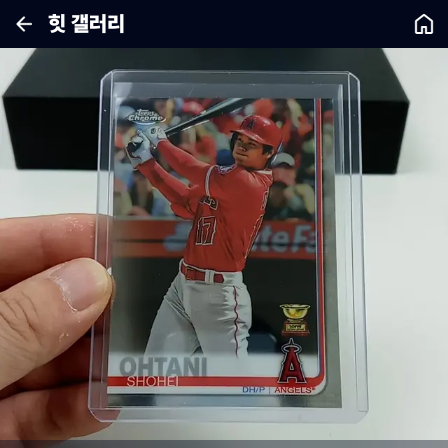
힛 갤러리