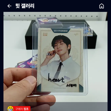
힛 갤러리
구매자 
징조