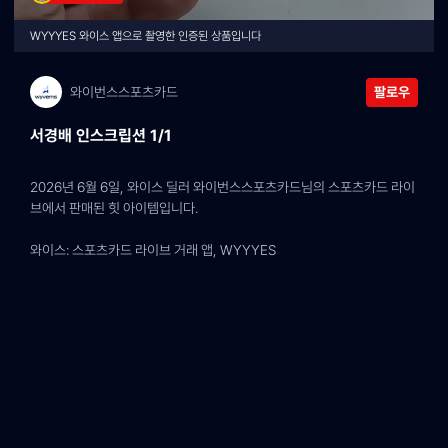
WYYYES 와이스 앱으로 촬영한 인증된 상품입니다
와이번스스포츠카드
팔로우
서경배 인스크립션 1/1
2026년 6월 6일, 와이스 딜러 와이번스스포츠카드님의 스포츠카드 라이
브에서 판매된 힛 아이템입니다.
와이스: 스포츠카드 라이브 거래 앱, WYYYES