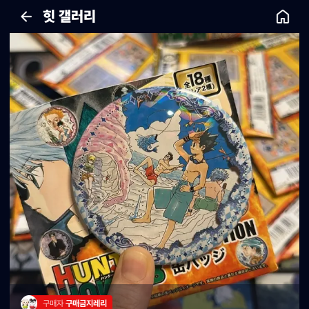
힛 갤러리
구매자 
구매금지레리