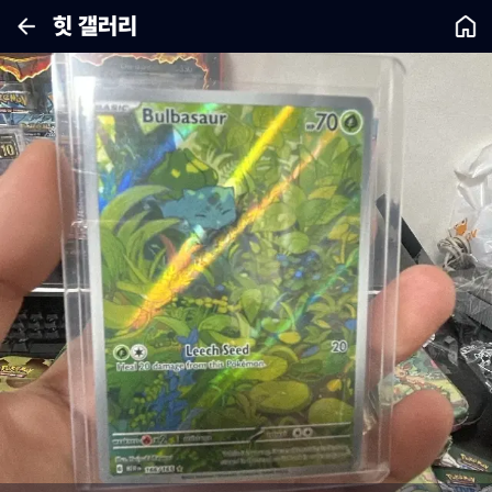
힛 갤러리