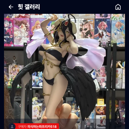
힛 갤러리
구매자 
의식하는파프리카518