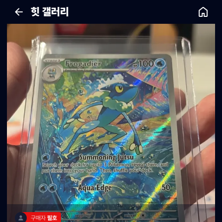
힛 갤러리
구매자 
필호