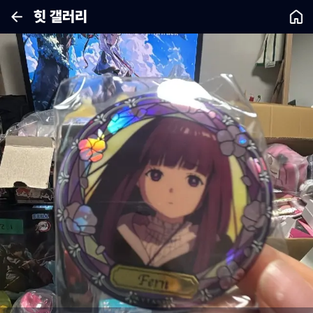
힛 갤러리