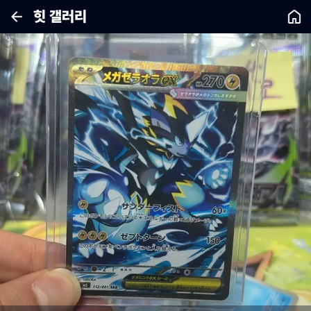
힛 갤러리