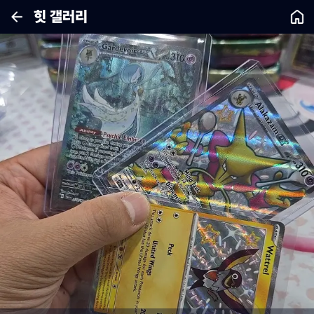
힛 갤러리