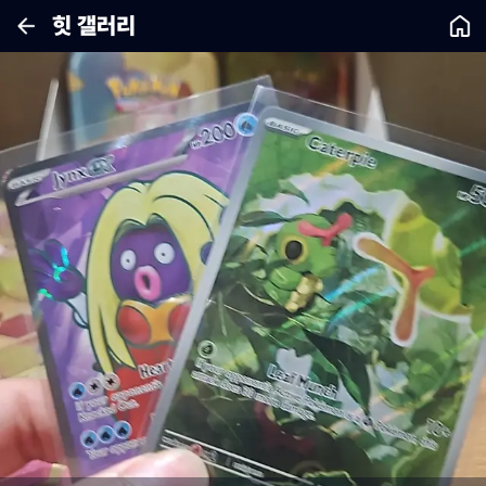
힛 갤러리