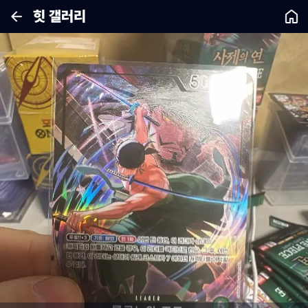
힛 갤러리