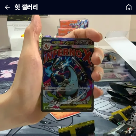
힛 갤러리