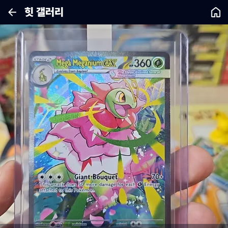
힛 갤러리