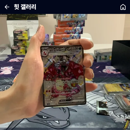
힛 갤러리