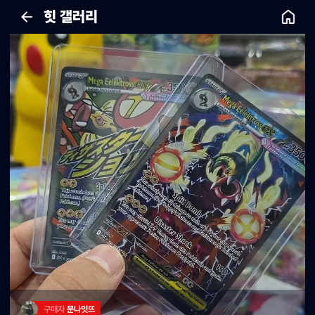
힛 갤러리
구매자 
문나잇뜨