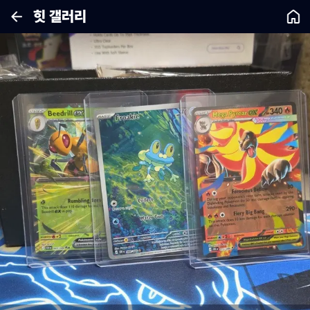
힛 갤러리