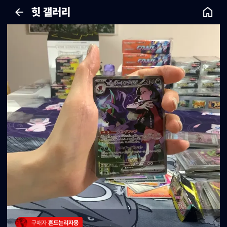
힛 갤러리
구매자 
흔드는리자몽