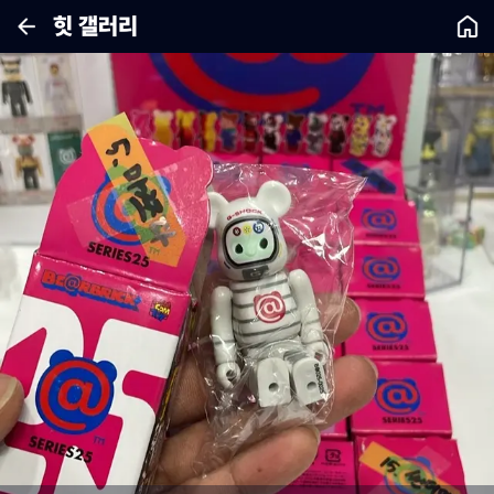
힛 갤러리